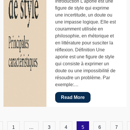
Introduction L’aporie est une
figure de style qui exprime
une incertitude, un doute ou
une impasse logique. Elle est
couramment utilisée en
philosophie, en rhétorique et
en littérature pour susciter la
réflexion. Définition Une
aporie est une figure de style
qui consiste à exprimer un
doute ou une impossibilité de
résoudre un problème. Par
exemple:…
Read More
1
…
3
4
5
6
7