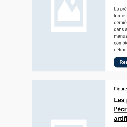
La pré
forme 
derniè
dans s
manusc
compte
délib
Re
Figure
Les 
l’éc
artif