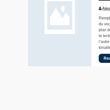
Alex
Rempla
du voc
plan d
le lect
l’autr
tonali
Re