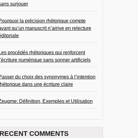
sans surjouer
Pourquoi la précision rhétorique compte
avant qu’un manuscrit n’arrive en relecture
éditoriale
Les procédés rhétoriques qui renforcent
l’écriture numérique sans sonner artificiels
Passer du choix des synonymes à l’intention
rhétorique dans une écriture claire
Zeugme: Définition, Exemples et Utilisation
RECENT COMMENTS