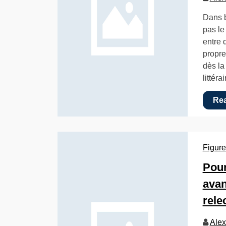
Dans b
pas le
entre 
propre
dès la 
littéra
Re
Figure
Pour
avan
rele
Alex