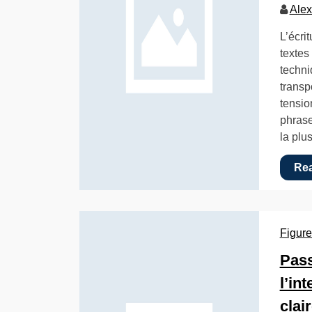
Alex
L’écri
textes
techni
transp
tensio
phrase
la pl
Re
Figure
Pass
l’in
clai