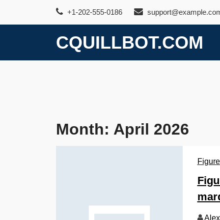
Skip
+1-202-555-0186
support@example.co
to
content
CQUILLBOT.COM
Month:
April 2026
Figure
Figu
marq
Alex