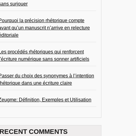
sans surjouer
Pourquoi la précision rhétorique compte
avant qu’un manuscrit n’arrive en relecture
éditoriale
Les procédés rhétoriques qui renforcent
l’écriture numérique sans sonner artificiels
Passer du choix des synonymes à l’intention
rhétorique dans une écriture claire
Zeugme: Définition, Exemples et Utilisation
RECENT COMMENTS