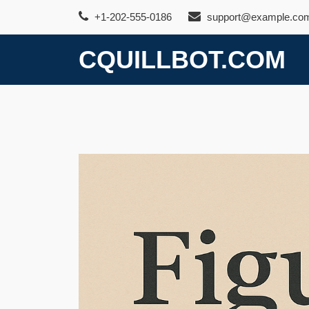
Skip
+1-202-555-0186
support@example.co
to
content
CQUILLBOT.COM