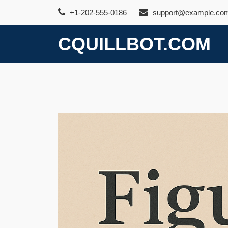
Skip
+1-202-555-0186
support@example.co
to
content
CQUILLBOT.COM