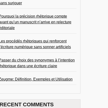
sans surjouer
Pourquoi la précision rhétorique compte
avant qu’un manuscrit n’arrive en relecture
éditoriale
Les procédés rhétoriques qui renforcent
l’écriture numérique sans sonner artificiels
Passer du choix des synonymes à l’intention
rhétorique dans une écriture claire
Zeugme: Définition, Exemples et Utilisation
RECENT COMMENTS